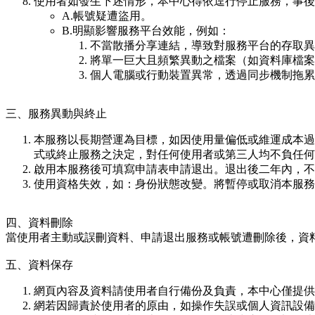
使用者如發生下述情形，本中心得依逕行停止服務，事後
A.帳號疑遭盜用。
B.明顯影響服務平台效能，例如：
不當散播分享連結，導致對服務平台的存取異
將單一巨大且頻繁異動之檔案（如資料庫檔案
個人電腦或行動裝置異常，透過同步機制拖累
三、服務異動與終止
本服務以長期營運為目標，如因使用量偏低或維運成本過
式或終止服務之決定，對任何使用者或第三人均不負任何
啟用本服務後可填寫申請表申請退出。退出後二年內，不
使用資格失效，如：身份狀態改變。將暫停或取消本服務
四、資料刪除
當使用者主動或誤刪資料、申請退出服務或帳號遭刪除後，資
五、資料保存
網頁內容及資料請使用者自行備份及負責，本中心僅提供
網若因歸責於使用者的原由，如操作失誤或個人資訊設備